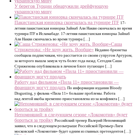
У берегов Турции обнаружили дрейфующую
украинскую мину
Пакистанская юниорка скончалась на турнире ITF
17-
летняя пакистанская юниорка Зайнаб Али Накви скончалась во время
турнира ITF в Исламабаде. 17-летняя пакистанская юниорка Зайнаб
Али Накви скончалась во время турнира […]
Саша
Стриженова: «Не хочу жить. Вообще»
Недавно брюнетка
сообщила подписчикам, что расстается со своим супругом Артуром,
за которого вышла замуж чуть более года назад. Сегодня Саша
Стриженова опубликовала в личном блоге пугающее […]
Работу над фильмом «Пила 11» приостановили —
франшизу могут продать
По информации издания Bloody
Disgusting, у фильма «Пила 11» большие проблемы. Работа
над лентой якобы временно приостановлена из-за конфликта […]
Непомнящий: в следующем сезоне «Локомотив» будет
бороться за тройку
Российский тренер Валерий Непомнящий
заявил, что в следующем розыгрыше Российской Премьер-Лиги
московский «Локомотив» будет одним из главных претендентов […]