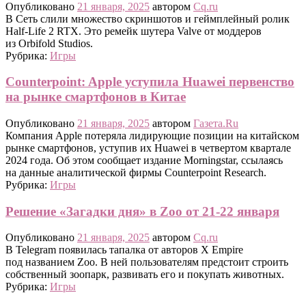
Опубликовано
21 января, 2025
автором
Cq.ru
В Сеть слили множество скриншотов и геймплейный ролик
Half-Life 2 RTX. Это ремейк шутера Valve от моддеров
из Orbifold Studios.
Рубрика:
Игры
Counterpoint: Apple уступила Huawei первенство
на рынке смартфонов в Китае
Опубликовано
21 января, 2025
автором
Газета.Ru
Компания Apple потеряла лидирующие позиции на китайском
рынке смартфонов, уступив их Huawei в четвертом квартале
2024 года. Об этом сообщает издание Morningstar, ссылаясь
на данные аналитической фирмы Counterpoint Research.
Рубрика:
Игры
Решение «Загадки дня» в Zoo от 21-22 января
Опубликовано
21 января, 2025
автором
Cq.ru
В Telegram появилась тапалка от авторов X Empire
под названием Zoo. В ней пользователям предстоит строить
собственный зоопарк, развивать его и покупать животных.
Рубрика:
Игры