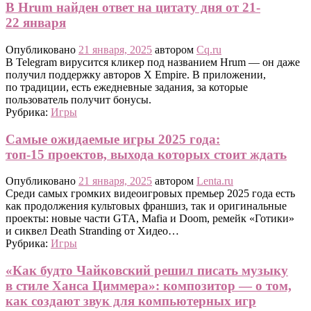
В Hrum найден ответ на цитату дня от 21-
22 января
Опубликовано
21 января, 2025
автором
Cq.ru
В Telegram вирусится кликер под названием Hrum — он даже
получил поддержку авторов X Empire. В приложении,
по традиции, есть ежедневные задания, за которые
пользователь получит бонусы.
Рубрика:
Игры
Самые ожидаемые игры 2025 года:
топ-15 проектов, выхода которых стоит ждать
Опубликовано
21 января, 2025
автором
Lenta.ru
Среди самых громких видеоигровых премьер 2025 года есть
как продолжения культовых франшиз, так и оригинальные
проекты: новые части GTA, Mafia и Doom, ремейк «Готики»
и сиквел Death Stranding от Хидео…
Рубрика:
Игры
«Как будто Чайковский решил писать музыку
в стиле Ханса Циммера»: композитор — о том,
как создают звук для компьютерных игр