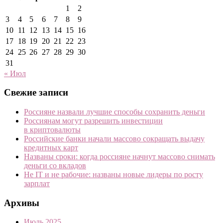
1
2
3
4
5
6
7
8
9
10
11
12
13
14
15
16
17
18
19
20
21
22
23
24
25
26
27
28
29
30
31
« Июл
Свежие записи
Россияне назвали лучшие способы сохранить деньги
Россиянам могут разрешить инвестиции
в криптовалюты
Российские банки начали массово сокращать выдачу
кредитных карт
Названы сроки: когда россияне начнут массово снимать
деньги со вкладов
Не IT и не рабочие: названы новые лидеры по росту
зарплат
Архивы
Июль 2025