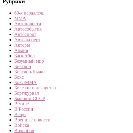
Рубрики
69-я параллель
MMA
Автоновости
Автособытия
Автоспорт
Автоэксперт
Актеры
Армия
Баскетбол
Безумный мир
Биатлон
Биатлон/Лыжи
Бокс
Бокс/MMA
Болезни и лекарства
Бортжурнал
Бывший СССР
В мире
В России
Вещи
Военные новости
Войска
Волейбол